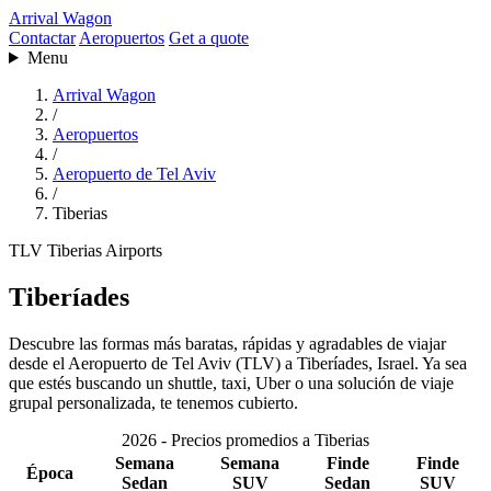
Arrival Wagon
Contactar
Aeropuertos
Get a quote
Menu
Arrival Wagon
/
Aeropuertos
/
Aeropuerto de Tel Aviv
/
Tiberias
TLV
Tiberias
Airports
Tiberíades
Descubre las formas más baratas, rápidas y agradables de viajar
desde el Aeropuerto de Tel Aviv (TLV) a Tiberíades, Israel. Ya sea
que estés buscando un shuttle, taxi, Uber o una solución de viaje
grupal personalizada, te tenemos cubierto.
2026 - Precios promedios a Tiberias
Semana
Semana
Finde
Finde
Época
Sedan
SUV
Sedan
SUV