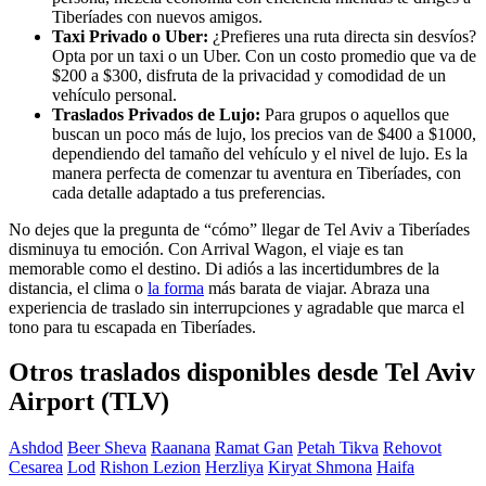
Tiberíades con nuevos amigos.
Taxi Privado o Uber:
¿Prefieres una ruta directa sin desvíos?
Opta por un taxi o un Uber. Con un costo promedio que va de
$200 a $300, disfruta de la privacidad y comodidad de un
vehículo personal.
Traslados Privados de Lujo:
Para grupos o aquellos que
buscan un poco más de lujo, los precios van de $400 a $1000,
dependiendo del tamaño del vehículo y el nivel de lujo. Es la
manera perfecta de comenzar tu aventura en Tiberíades, con
cada detalle adaptado a tus preferencias.
No dejes que la pregunta de “cómo” llegar de Tel Aviv a Tiberíades
disminuya tu emoción. Con Arrival Wagon, el viaje es tan
memorable como el destino. Di adiós a las incertidumbres de la
distancia, el clima o
la forma
más barata de viajar. Abraza una
experiencia de traslado sin interrupciones y agradable que marca el
tono para tu escapada en Tiberíades.
Otros traslados disponibles desde Tel Aviv
Airport (TLV)
Ashdod
Beer Sheva
Raanana
Ramat Gan
Petah Tikva
Rehovot
Cesarea
Lod
Rishon Lezion
Herzliya
Kiryat Shmona
Haifa