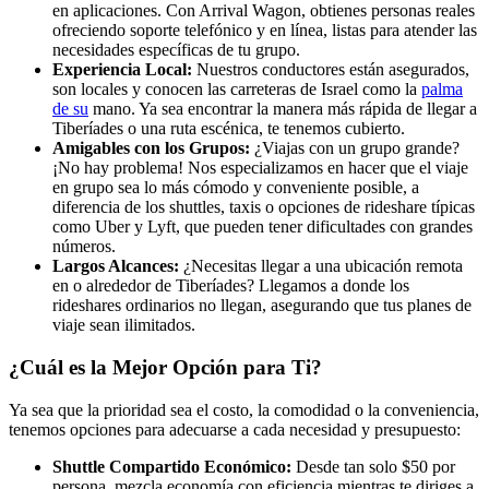
en aplicaciones. Con Arrival Wagon, obtienes personas reales
ofreciendo soporte telefónico y en línea, listas para atender las
necesidades específicas de tu grupo.
Experiencia Local:
Nuestros conductores están asegurados,
son locales y conocen las carreteras de Israel como la
palma
de su
mano. Ya sea encontrar la manera más rápida de llegar a
Tiberíades o una ruta escénica, te tenemos cubierto.
Amigables con los Grupos:
¿Viajas con un grupo grande?
¡No hay problema! Nos especializamos en hacer que el viaje
en grupo sea lo más cómodo y conveniente posible, a
diferencia de los shuttles, taxis o opciones de rideshare típicas
como Uber y Lyft, que pueden tener dificultades con grandes
números.
Largos Alcances:
¿Necesitas llegar a una ubicación remota
en o alrededor de Tiberíades? Llegamos a donde los
rideshares ordinarios no llegan, asegurando que tus planes de
viaje sean ilimitados.
¿Cuál es la Mejor Opción para Ti?
Ya sea que la prioridad sea el costo, la comodidad o la conveniencia,
tenemos opciones para adecuarse a cada necesidad y presupuesto:
Shuttle Compartido Económico:
Desde tan solo $50 por
persona, mezcla economía con eficiencia mientras te diriges a