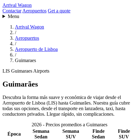
Arrival Wagon
Contactar
Aeropuertos
Get a quote
Menu
Arrival Wagon
/
Aeropuertos
/
Aeropuerto de Lisboa
/
Guimaraes
LIS
Guimaraes
Airports
Guimarães
Descubra la forma más suave y económica de viajar desde el
Aeropuerto de Lisboa (LIS) hasta Guimarães. Nuestra guía cubre
todas sus opciones, desde el transporte en lanzadera, taxi, hasta
conductores privados. Llegue rápido, sin complicaciones.
2026 - Precios promedios a Guimaraes
Semana
Semana
Finde
Finde
Época
Sedan
SUV
Sedan
SUV