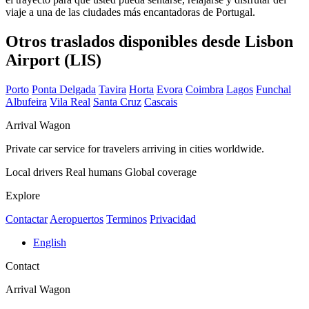
viaje a una de las ciudades más encantadoras de Portugal.
Otros traslados disponibles desde Lisbon
Airport (LIS)
Porto
Ponta Delgada
Tavira
Horta
Evora
Coimbra
Lagos
Funchal
Albufeira
Vila Real
Santa Cruz
Cascais
Arrival Wagon
Private car service for travelers arriving in cities worldwide.
Local drivers
Real humans
Global coverage
Explore
Contactar
Aeropuertos
Terminos
Privacidad
English
Contact
Arrival Wagon