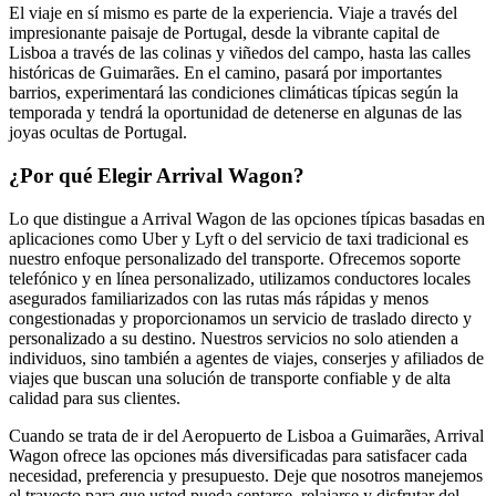
El viaje en sí mismo es parte de la experiencia. Viaje a través del
impresionante paisaje de Portugal, desde la vibrante capital de
Lisboa a través de las colinas y viñedos del campo, hasta las calles
históricas de Guimarães. En el camino, pasará por importantes
barrios, experimentará las condiciones climáticas típicas según la
temporada y tendrá la oportunidad de detenerse en algunas de las
joyas ocultas de Portugal.
¿Por qué Elegir Arrival Wagon?
Lo que distingue a Arrival Wagon de las opciones típicas basadas en
aplicaciones como Uber y Lyft o del servicio de taxi tradicional es
nuestro enfoque personalizado del transporte. Ofrecemos soporte
telefónico y en línea personalizado, utilizamos conductores locales
asegurados familiarizados con las rutas más rápidas y menos
congestionadas y proporcionamos un servicio de traslado directo y
personalizado a su destino. Nuestros servicios no solo atienden a
individuos, sino también a agentes de viajes, conserjes y afiliados de
viajes que buscan una solución de transporte confiable y de alta
calidad para sus clientes.
Cuando se trata de ir del Aeropuerto de Lisboa a Guimarães, Arrival
Wagon ofrece las opciones más diversificadas para satisfacer cada
necesidad, preferencia y presupuesto. Deje que nosotros manejemos
el trayecto para que usted pueda sentarse, relajarse y disfrutar del